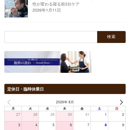
性が変わる寝る前3分ケア
2026年1月11日
検
索:
定休日・臨時休業日
2026年 8月
月
火
水
木
金
土
日
27
28
29
30
31
1
2
3
4
5
6
7
8
9