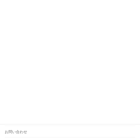
「まだ大丈夫」が一番危ない。腰痛を悪化させないケ
ア
ホーム
ご予約
アクセス
お問い合わせ